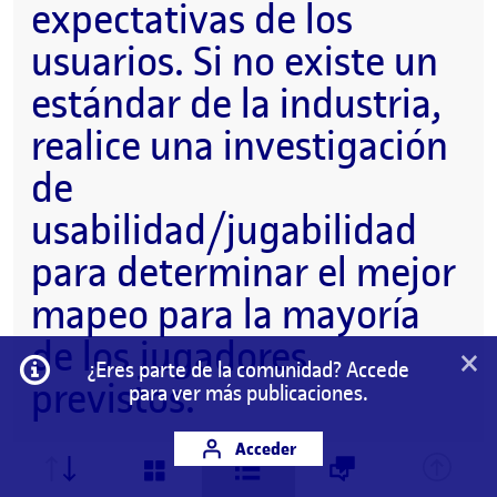
expectativas de los
usuarios. Si no existe un
estándar de la industria,
realice una investigación
de
usabilidad/jugabilidad
para determinar el mejor
mapeo para la mayoría
de los jugadores
×
Información
¿Eres parte de la comunidad? Accede
previstos.
para ver más publicaciones.
La curva de aprendizaje en este juego sigue lo habitual
Acceder
en los juegos de gestión. Empiezas con algo básico,
como transportar troncos para convertirlos en madera,