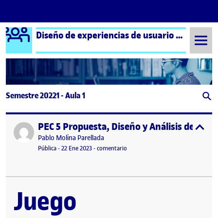
Logo Ágora
Diseño de experiencias de usuario e interfaces
Saltar al contenido
Semestre 20221 - Aula 1
PEC 5 Propuesta, Diseño y Análisis de una 
Publicado por
expa
Publicado por
Pablo Molina Parellada
Visibilidad:
Fecha de publicación
en PEC 5 Propuesta, Diseño y Análi
Pública
-
22 Ene 2023
-
comentario
Juego