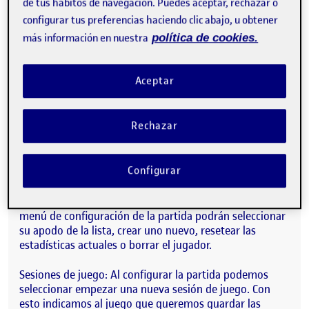
de tus hábitos de navegación. Puedes aceptar, rechazar o
Los ataques y defensa se pueden combinar con los
configurar tus preferencias haciendo clic abajo, u obtener
controles de arriba y abajo para hacer ataques altos,
más información en nuestra
política de cookies.
defensa baja y las demás combinaciones. Si no se pulsa
arriba o abajo el ataque o defensa será al medio.
Aceptar
Cámara automática: La cámara tiene en cuenta la
posición de los luchadores, ajustándose
automáticamente según la distancia entre ambos para
Rechazar
mantener el encuadre.
Creación de jugadores: Para poder conservar
Configurar
estadísticas y que los jugadores puedan consultarlas y
picarse entre ellos. Los jugadores podrán registrar
jugadores en el juego con el apodo que deseen. En el
menú de configuración de la partida podrán seleccionar
su apodo de la lista, crear uno nuevo, resetear las
estadísticas actuales o borrar el jugador.
Sesiones de juego: Al configurar la partida podemos
seleccionar empezar una nueva sesión de juego. Con
esto indicamos al juego que queremos guardar las