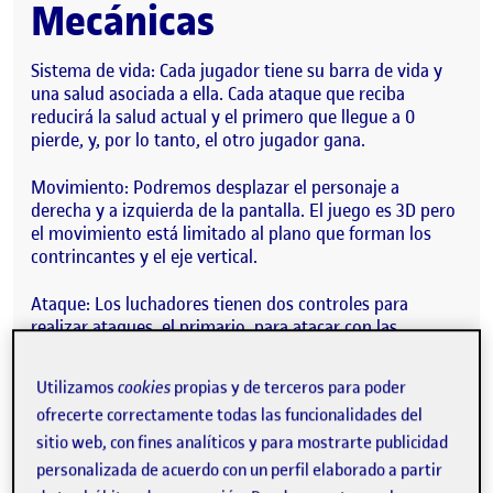
Mecánicas
Sistema de vida: Cada jugador tiene su barra de vida y
una salud asociada a ella. Cada ataque que reciba
reducirá la salud actual y el primero que llegue a 0
pierde, y, por lo tanto, el otro jugador gana.
Movimiento: Podremos desplazar el personaje a
derecha y a izquierda de la pantalla. El juego es 3D pero
el movimiento está limitado al plano que forman los
contrincantes y el eje vertical.
Ataque: Los luchadores tienen dos controles para
realizar ataques, el primario, para atacar con las
extremidades superiores por ejemplo y el secundario,
para atacar con las inferiores, por ejemplo.
Utilizamos
cookies
propias y de terceros para poder
ofrecerte correctamente todas las funcionalidades del
Defender: Los luchadores tienen un botón para
defender, cuando la defensa está activa, los ataques del
sitio web, con fines analíticos y para mostrarte publicidad
contrario causan menos daño.
personalizada de acuerdo con un perfil elaborado a partir