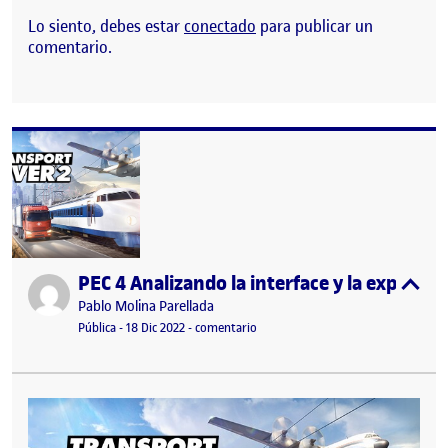
Lo siento, debes estar
conectado
para publicar un
comentario.
PEC 4 Analizando la interface y la experien
Publicado por
expa
Publicado por
Pablo Molina Parellada
Visibilidad:
Fecha de publicación
en PEC 4 Analizando la interface y l
Pública
-
18 Dic 2022
-
comentario