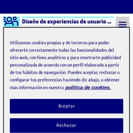
Logo Ágora
Diseño de experiencias de usuario e interfaces
Saltar al contenido
Utilizamos
cookies
propias y de terceros para poder
ofrecerte correctamente todas las funcionalidades del
sitio web, con fines analíticos y para mostrarte publicidad
Semestre 20221 - Aula 1
Jonathan Gomez Berengueras
personalizada de acuerdo con un perfil elaborado a partir
Jonathan Gomez
de tus hábitos de navegación. Puedes aceptar, rechazar o
configurar tus preferencias haciendo clic abajo, u obtener
Berengueras
más información en nuestra
política de cookies.
Avanzando con Folio
Publicado por
Aceptar
Publicado por
Jonathan Gomez Berengueras
Visibilidad:
Fecha de publicación
16 junio, 2023 1:08 pm
en Avanzando con Folio
Pública
-
11 Oct 2022
-
2 comentarios
Rechazar