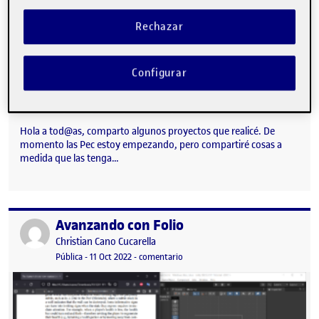
Rechazar
Configurar
Hola a tod@as, comparto algunos proyectos que realicé. De
momento las Pec estoy empezando, pero compartiré cosas a
medida que las tenga…
Avanzando con Folio
Publicado por
Publicado por
Christian Cano Cucarella
Visibilidad:
Fecha de publicación
en Avanzando con Folio
Pública
-
11 Oct 2022
-
comentario