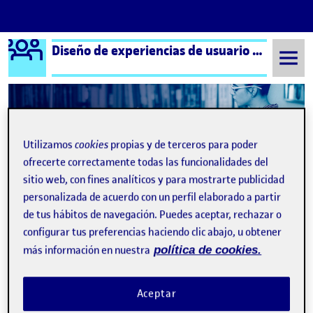
Logo Ágora
Diseño de experiencias de usuario e interfaces
Saltar al contenido
Semestre 20221 - Aula 1
11 Octubre, 2022
Utilizamos
cookies
propias y de terceros para poder
ofrecerte correctamente todas las funcionalidades del
11 Octubre, 2022
sitio web, con fines analíticos y para mostrarte publicidad
personalizada de acuerdo con un perfil elaborado a partir
Avanzando con Folio
de tus hábitos de navegación. Puedes aceptar, rechazar o
Publicado por
Publicado por
configurar tus preferencias haciendo clic abajo, u obtener
Jonathan Gomez Berengueras
Visibilidad:
Fecha de publicación
16 junio, 2023 1:08 pm
en Avanzando con Folio
Pública
-
11 Oct 2022
-
2 comentarios
más información en nuestra
política de cookies.
Aceptar