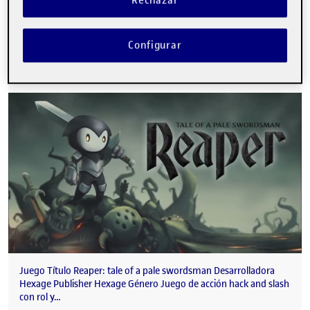
Rechazar
PEC 2 La importancia de la interface física
Configurar
Publicado por
Publicado por
Pablo Molina Parellada
Visibilidad:
Fecha de publicación
en PEC 2 La importancia de la interfa
Pública
-
6 Nov 2022
-
comentario
Juego Título Reaper: tale of a pale swordsman Desarrolladora
Hexage Publisher Hexage Género Juego de acción hack and slash
con rol y…