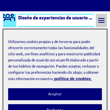
Logo Ágora
Diseño de experiencias de usuario e interfaces
Saltar al contenido
Utilizamos
cookies
propias y de terceros para poder
Semestre 20221 - Aula 1
PEC 2: La importancia de la interfaz física
ofrecerte correctamente todas las funcionalidades del
sitio web, con fines analíticos y para mostrarte publicidad
PEC 2: La importancia de
personalizada de acuerdo con un perfil elaborado a partir
de tus hábitos de navegación. Puedes aceptar, rechazar o
la interfaz física
configurar tus preferencias haciendo clic abajo, u obtener
más información en nuestra
política de cookies.
PEC2: La importancia de la interfaz física
Publicado por
Publicado por
Vera Mascuñano Planell
Aceptar
Visibilidad:
Fecha de publicación
en PEC2: La importancia de la inter
Pública
-
6 Nov 2022
-
1 comentario
PEC 2: La importancia de la interfaz física …