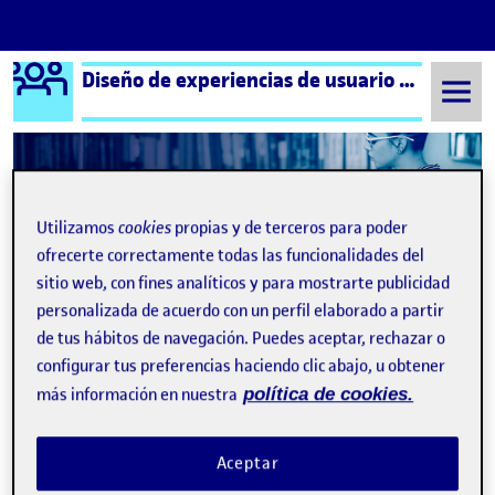
Logo Ágora
Diseño de experiencias de usuario e interfaces
Saltar al contenido
Semestre 20221 - Aula 1
¡Bienvenidos y bienvenidas!
Utilizamos
cookies
propias y de terceros para poder
ofrecerte correctamente todas las funcionalidades del
Navegación de entradas
: Pre
Siguiente
sitio web, con fines analíticos y para mostrarte publicidad
personalizada de acuerdo con un perfil elaborado a partir
de tus hábitos de navegación. Puedes aceptar, rechazar o
configurar tus preferencias haciendo clic abajo, u obtener
más información en nuestra
política de cookies.
Aceptar
Publicado por