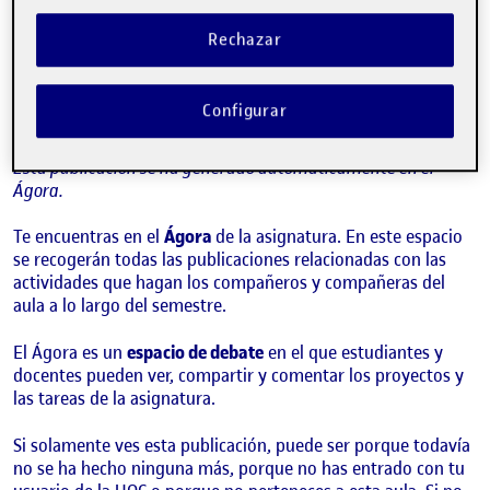
¡Bienvenidos y bienvenidas!
Publicado por
Quelic Berga Carreras
Rechazar
Visibilidad:
Fecha de publicación
9 septiembre, 2021 2:49 pm
Pública
-
8 Sep 2021
Configurar
¡Hola!
Esta publicación se ha generado automáticamente en el
Ágora.
Te encuentras en el
Ágora
de la asignatura. En este espacio
se recogerán todas las publicaciones relacionadas con las
actividades que hagan los compañeros y compañeras del
aula a lo largo del semestre.
El Ágora es un
espacio de debate
en el que estudiantes y
docentes pueden ver, compartir y comentar los proyectos y
las tareas de la asignatura.
Si solamente ves esta publicación, puede ser porque todavía
no se ha hecho ninguna más, porque no has entrado con tu