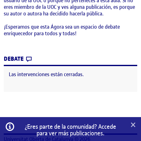
usuario de la UOC o porque no perteneces a esta aula. Si no
eres miembro de la UOC y ves alguna publicación, es porque
su autor o autora ha decidido hacerla pública.
¡Esperamos que esta Ágora sea un espacio de debate
enriquecedor para todos y todas!
CONTRIBUTION
0
EN ¡BIENVENIDOS Y BIENVENIDAS!
DEBATE
Las intervenciones están cerradas.
×
Información
¿Eres parte de la comunidad? Accede
para ver más publicaciones.
Universitat Oberta de Catalunya © 2026